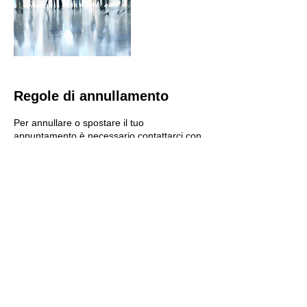
Regole di annullamento
Per annullare o spostare il tuo
appuntamento è necessario contattarci con
almeno 24 ore di anticipo.
Dettagli di contatto
Via Dettori, 8, Olbia, Province of Sassari,
Italy
+39078940159
marco.sm.farina@gmail.com