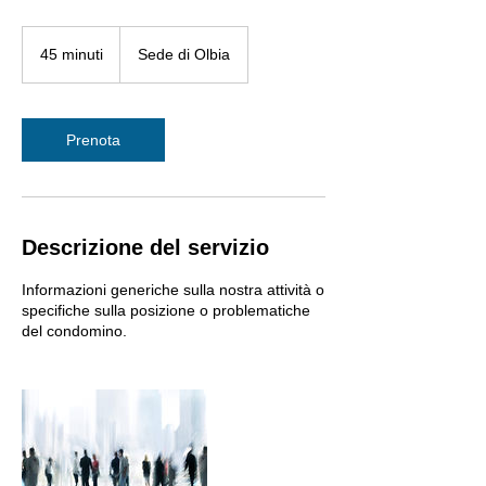
45 minuti
4
Sede di Olbia
5
m
i
n
Prenota
u
t
i
Descrizione del servizio
Informazioni generiche sulla nostra attività o
specifiche sulla posizione o problematiche
del condomino.