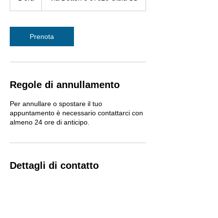
o
r
Prenota
Regole di annullamento
Per annullare o spostare il tuo
appuntamento è necessario contattarci con
almeno 24 ore di anticipo.
Dettagli di contatto
+39078940159
marco.sm.farina@gmail.com
Via Dettori, 8, Olbia, Province of Sassari,
Italy